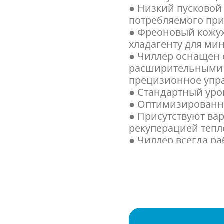
● Низкий пусковой 
потребляемого при 
● Фреоновый кожу
хладагенту для ми
● Чиллер оснащен
расширительными
прецизионное упра
● Стандартный уро
● Оптимизированн
● Присутствуют ва
рекуперацией тепл
● Чиллер всегда ра
позволяет владель
снижает электриче
● Микропроцессор