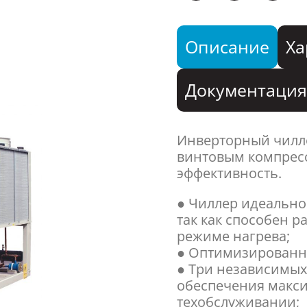
Описание
Ха
Документаци
Инверторный чилл
винтовым компресс
эффективность.
● Чиллер идеально
так как способен р
режиме нагрева;
● Оптимизированно
● Три независимых
обеспечения макс
техобслуживании;