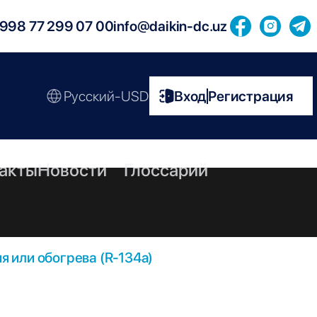
998 77 299 07 00
info@daikin-dc.uz
Русский-USD
Вход
Регистрация
|
акты
Новости
Глоссарий
 или обогрева (R-134a)