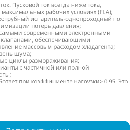
ток. Пусковой ток всегда ниже тока,
максимальных рабочих условиях (FI.A);
хотрубный испаритель-однопроходный по
нимизации потерь давления;
 самыми современными электронными
 клапанами, обеспечивающими
вление массовым расходом хладагента;
вень шума;
ые циклы размораживания;
рианты с частичной или полной
оты;
ботает при коэффициенте нагрузки> 0,95. Это
цам зданий избежать штрафов, а также
ские потери в кабеле и трансформаторах;
ное ПИД-регулирование.