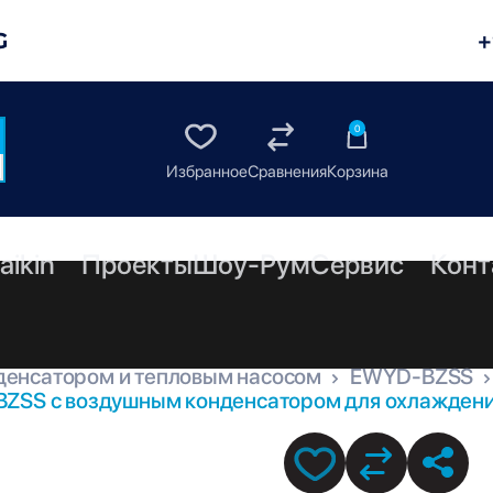
G
+
0
aikin
Проекты
Шоу-Рум
Сервис
Конт
денсатором и тепловым насосом
EWYD-BZSS
ZSS с воздушным конденсатором для охлаждения