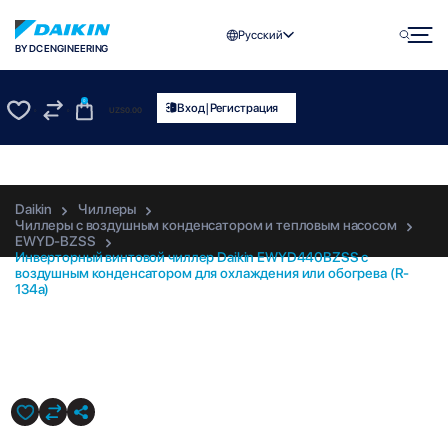
Русский
BY DC ENGINEERING
0
|
Вход
Регистрация
UZS
0.00
0
0
Daikin
Чиллеры
Чиллеры с воздушным конденсатором и тепловым насосом
EWYD-BZSS
Инверторный винтовой чиллер Daikin EWYD440BZSS с
воздушным конденсатором для охлаждения или обогрева (R-
134a)
EWYD440BZSS