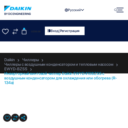
Русский
BY DC ENGINEERING
0
|
Вход
Регистрация
UZS
0.00
0
0
Daikin
Чиллеры
Чиллеры с воздушным конденсатором и тепловым насосом
EWYD-BZSS
Инверторный винтовой чиллер Daikin EWYD410BZSS с
воздушным конденсатором для охлаждения или обогрева (R-
134a)
EWYD410BZSS