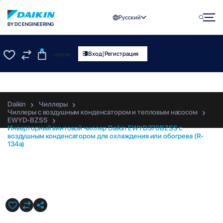
Русский
BY DC ENGINEERING
0
|
Вход
Регистрация
UZS
0.00
0
0
Daikin
Чиллеры
Чиллеры с воздушным конденсатором и тепловым насосом
EWYD-BZSS
Инверторный винтовой чиллер Daikin EWYD370BZSS с
воздушным конденсатором для охлаждения или обогрева (R-
134a)
EWYD370BZSS