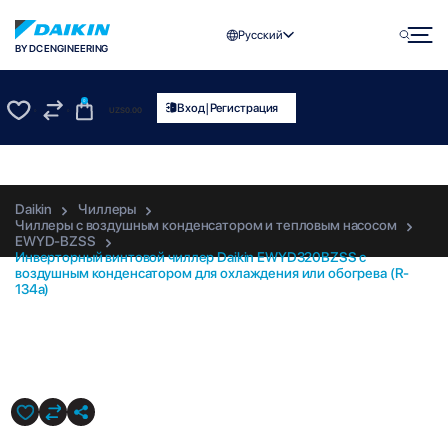
Русский
BY DC ENGINEERING
0
|
Вход
Регистрация
UZS
0.00
0
0
Daikin
Чиллеры
Чиллеры с воздушным конденсатором и тепловым насосом
EWYD-BZSS
Инверторный винтовой чиллер Daikin EWYD320BZSS с
воздушным конденсатором для охлаждения или обогрева (R-
134a)
EWYD320BZSS