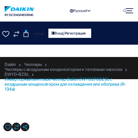
Русский
BY DC ENGINEERING
0
|
Вход
Регистрация
UZS
0.00
0
0
Daikin
Чиллеры
Чиллеры с воздушным конденсатором и тепловым насосом
EWYD-BZSL
Инверторный винтовой чиллер Daikin EWYD270BZSL с
воздушным конденсатором для охлаждения или обогрева (R-
134a)
EWYD270BZSL