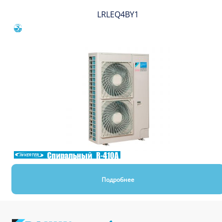
LRLEQ4BY1
Сравнить
Спиральный
R-410A
Подробнее