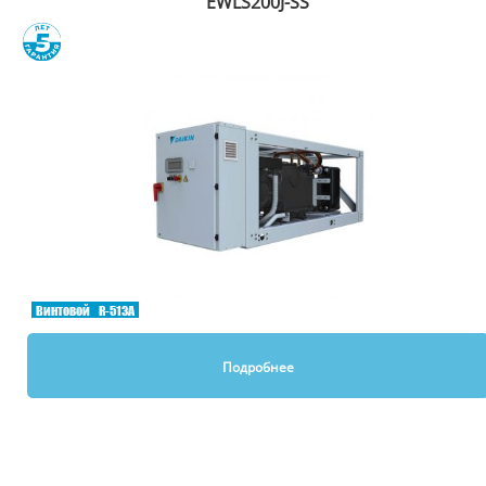
EWLS200J-SS
Сравнить
Винтовой
R-513A
Подробнее
Вы смотрели