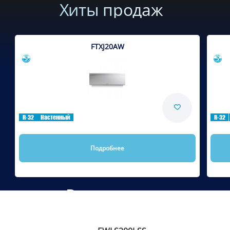
Хиты продаж
FTXJ20AW
Сравнить
R-32
Настенный
R-32
Подробнее
Рекомендуем