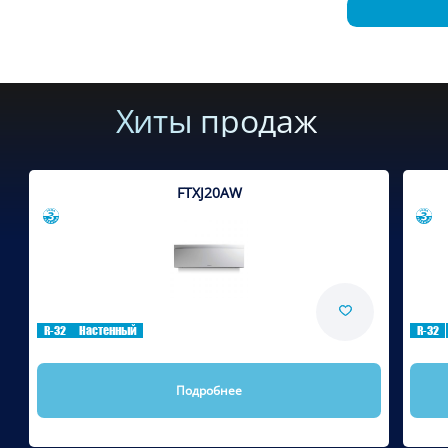
Хиты продаж
FTXJ20AW
Сравнить
R-32
Настенный
R-32
Подробнее