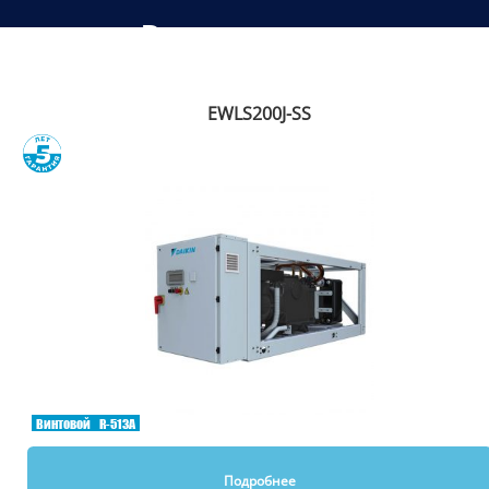
Рекомендуем
EWLS200J-SS
Сравнить
Винтовой
R-513A
Подробнее