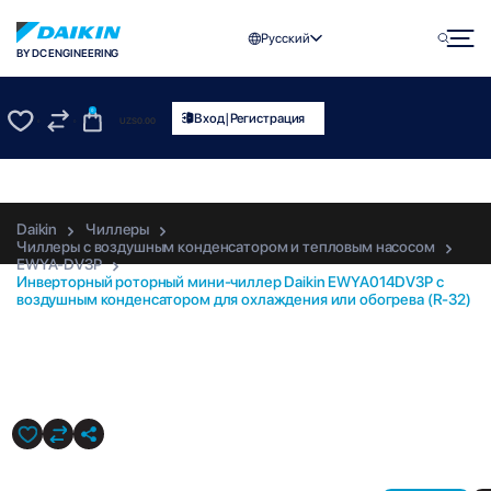
Русский
BY DC ENGINEERING
0
|
Вход
Регистрация
UZS
0.00
0
0
Daikin
Чиллеры
Чиллеры с воздушным конденсатором и тепловым насосом
EWYA-DV3P
Инверторный роторный мини-чиллер Daikin EWYA014DV3P с
воздушным конденсатором для охлаждения или обогрева (R-32)
EWYA014DV3P