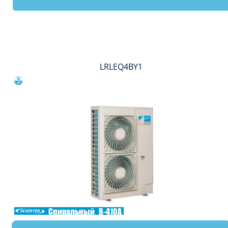
Вы смотрели
LRLEQ4BY1
Сравнить
Спиральный
R-410A