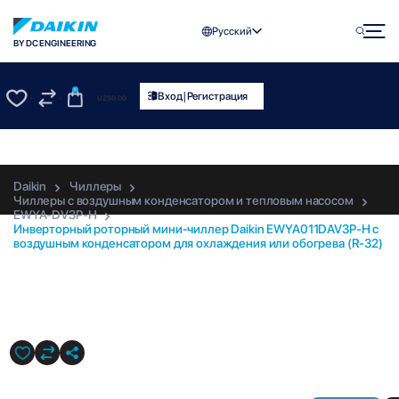
Русский
BY DC ENGINEERING
0
|
Вход
Регистрация
UZS
0.00
0
0
Daikin
Чиллеры
Чиллеры с воздушным конденсатором и тепловым насосом
EWYA-DV3P-H
Инверторный роторный мини-чиллер Daikin EWYA011DAV3P-H с
воздушным конденсатором для охлаждения или обогрева (R-32)
EWYA011DAV3P-H-