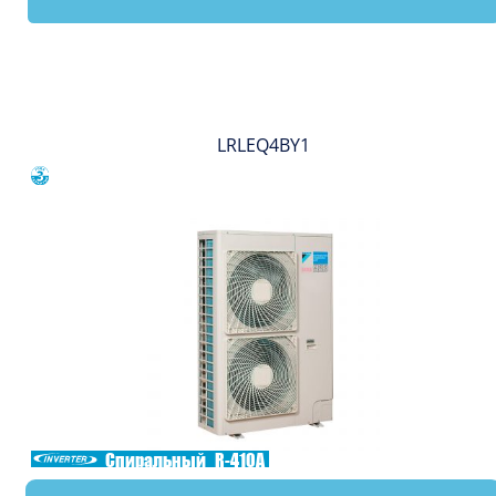
Вы смотрели
LRLEQ4BY1
Сравнить
Спиральный
R-410A