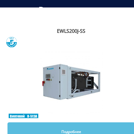
Рекомендуем
EWLS200J-SS
Сравнить
Винтовой
R-513A
Подробнее