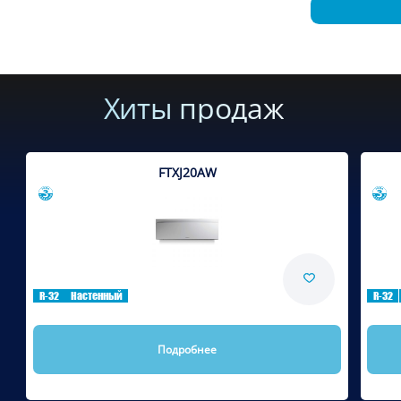
Хиты продаж
FTXJ20AW
Сравнить
R-32
Настенный
R-32
Подробнее