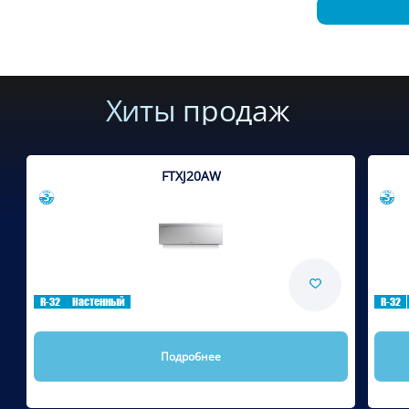
Хиты продаж
FTXJ20AW
Сравнить
R-32
Настенный
R-32
Подробнее