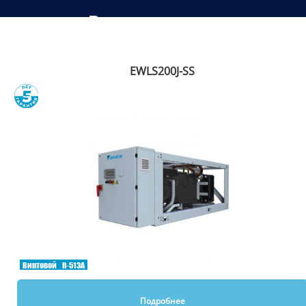
Рекомендуем
EWLS200J-SS
Сравнить
Винтовой
R-513A
Подробнее