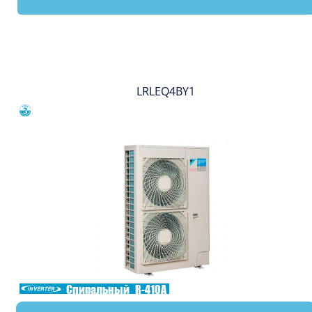
Вы смотрели
LRLEQ4BY1
Сравнить
Спиральный
R-410A