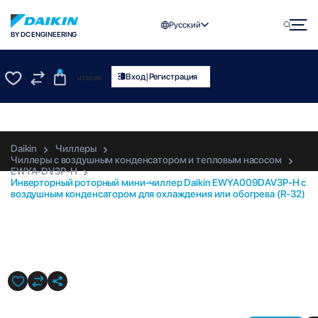
Русский
BY DC ENGINEERING
0
|
Вход
Регистрация
UZS
0.00
0
0
Daikin
Чиллеры
Чиллеры с воздушным конденсатором и тепловым насосом
EWYA-DV3P-H
Инверторный роторный мини-чиллер Daikin EWYA009DAV3P-H с
воздушным конденсатором для охлаждения или обогрева (R-32)
EWYA009DAV3P-H-