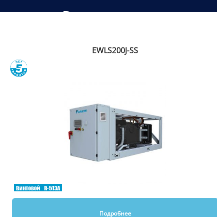
Рекомендуем
EWLS200J-SS
Сравнить
Винтовой
R-513A
Подробнее