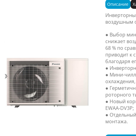
Описание
Х
Инверторны
воздушным о
● Выбор мин
снижает воз
68 % по сра
приводит к 
благодаря е
● Инверторн
● Мини-чилл
охлаждения, 
● Герметич
роторного т
● Новый кор
EWAA-DV3P;
● Отдельный
монтажа.