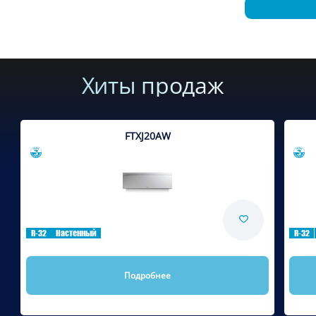
Хиты продаж
FTXJ20AW
Сравнить
R-32
Настенный
R-32
Подробнее