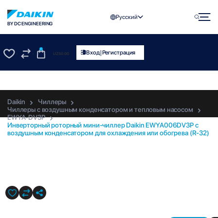
Русский
BY DC ENGINEERING
0
|
Вход
Регистрация
UZS
0.00
0
0
Daikin
Чиллеры
Чиллеры с воздушным конденсатором и тепловым насосом
EWYA-DV3P
Инверторный роторный мини-чиллер Daikin EWYA006DV3P с
воздушным конденсатором для охлаждения или обогрева (R-32)
EWYA006DV3P