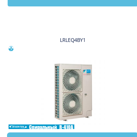
Вы смотрели
LRLEQ4BY1
Сравнить
Спиральный
R-410A