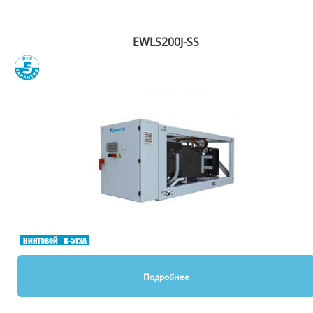
EWLS200J-SS
Сравнить
Винтовой
R-513A
Подробнее