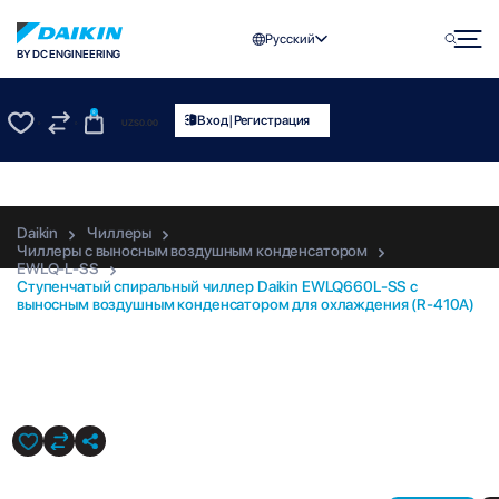
Русский
BY DC ENGINEERING
0
|
Вход
Регистрация
UZS
0.00
0
0
Daikin
Чиллеры
Чиллеры с выносным воздушным конденсатором
EWLQ-L-SS
Ступенчатый спиральный чиллер Daikin EWLQ660L-SS с
выносным воздушным конденсатором для охлаждения (R-410A)
EWLQ660L-SS