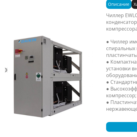
Описание
Х
Чиллер EWLQ
конденсатор
компрессора
● Чиллер име
спиральных 
пластинчаты
● Компактна
установки в
оборудовани
● Стандартн
● Высокоэфф
компрессор;
● Пластинча
нержавеющей