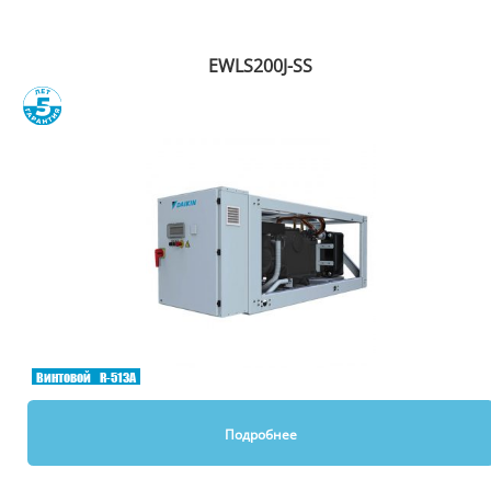
EWLS200J-SS
Сравнить
Винтовой
R-513A
Подробнее