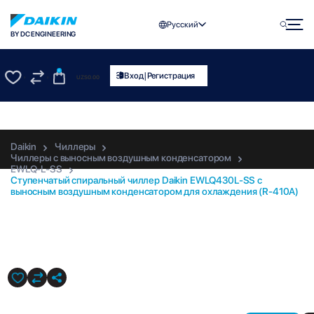
Русский
BY DC ENGINEERING
0
|
Вход
Регистрация
UZS
0.00
0
0
Daikin
Чиллеры
Чиллеры с выносным воздушным конденсатором
EWLQ-L-SS
Ступенчатый спиральный чиллер Daikin EWLQ430L-SS с
выносным воздушным конденсатором для охлаждения (R-410A)
EWLQ430L-SS