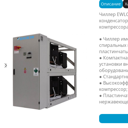
Описание
Х
Чиллер EWLQ
конденсатор
компрессора
● Чиллер име
спиральных 
пластинчаты
● Компактна
установки в
оборудовани
● Стандартн
● Высокоэфф
компрессор;
● Пластинча
нержавеюще