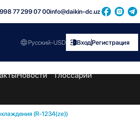
998 77 299 07 00
info@daikin-dc.uz
Русский-USD
Вход
Регистрация
|
акты
Новости
Глоссарий
хлаждения (R-1234(ze))