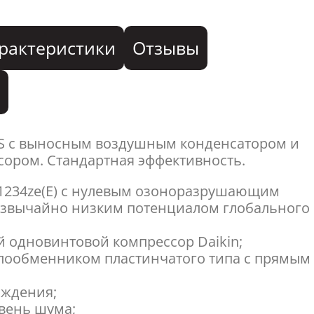
рактеристики
Отзывы
я
SS с выносным воздушным конденсатором и
ором. Стандартная эффективность.
-1234ze(E) с нулевым озоноразрушающим
езвычайно низким потенциалом глобального
 одновинтовой компрессор Daikin;
плообменником пластинчатого типа с прямым
аждения;
вень шума;