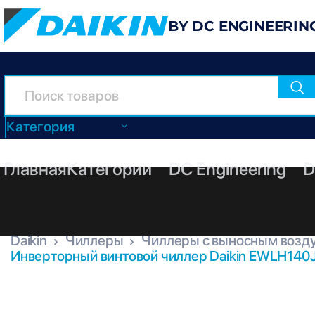
BY DC ENGINEERIN
Категория
Главная
Категории
DC Engineering
D
Daikin
Чиллеры
Чиллеры с выносным возд
Инверторный винтовой чиллер Daikin EWLH140
EWLH140J-SS