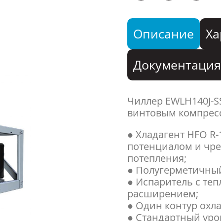
Описание
Ха
Документаци
Чиллер EWLH140J-
винтовым компресс
● Хладагент HFO R
потенциалом и чр
потепления;
● Полугерметичный
● Испаритель с те
расширением;
● Один контур охл
● Стандартный уро