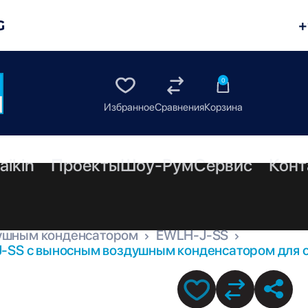
G
+
0
aikin
Проекты
Шоу-Рум
Сервис
Конт
ушным конденсатором
EWLH-J-SS
J-SS с выносным воздушным конденсатором для о