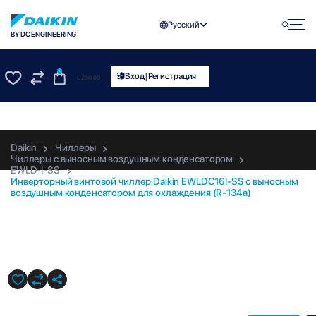
Русский
BY DC ENGINEERING
0
|
Вход
Регистрация
UZS
0.00
0
0
Daikin
Чиллеры
Чиллеры с выносным воздушным конденсатором
EWLD-I-SS
Инверторный винтовой чиллер Daikin EWLDC16I-SS с выносным
воздушным конденсатором для охлаждения (R-134a)
EWLDC16I-SS