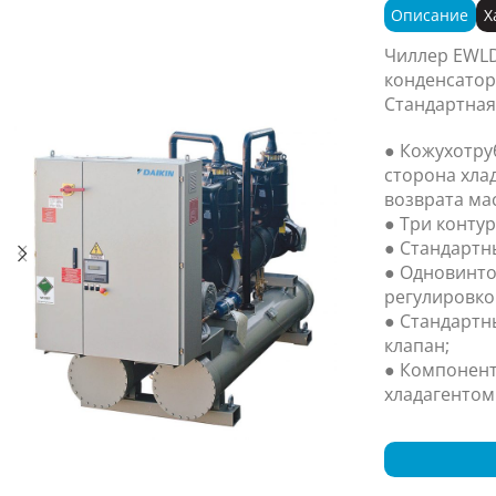
Описание
Х
Чиллер EWLD
конденсатор
Стандартная
● Кожухотру
сторона хла
возврата ма
● Три контур
● Стандартн
● Одновинто
регулировко
● Стандартн
клапан;
● Компонент
хладагентом 