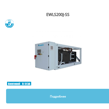
EWLS200J-SS
Сравнить
Винтовой
R-513A
Подробнее