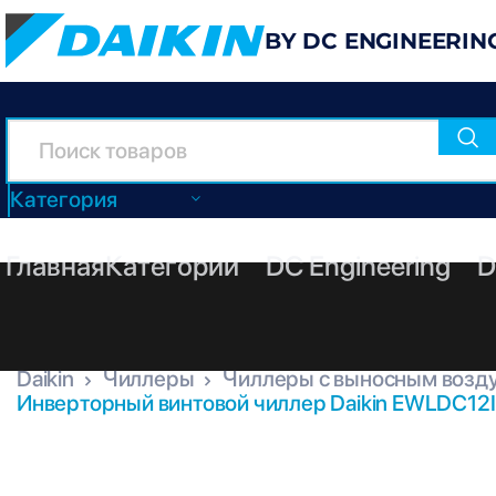
BY DC ENGINEERIN
Категория
Главная
Категории
DC Engineering
D
Daikin
Чиллеры
Чиллеры с выносным возд
Инверторный винтовой чиллер Daikin EWLDC12
EWLDC12I-SS