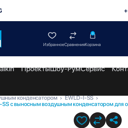
G
+
0
aikin
Проекты
Шоу-Рум
Сервис
Конт
ушным конденсатором
EWLD-I-SS
I-SS с выносным воздушным конденсатором для о