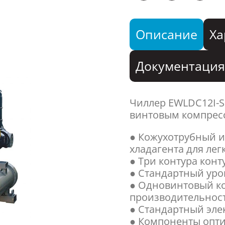
Описание
Ха
Документаци
Чиллер EWLDC12I-
винтовым компресс
● Кожухотрубный и
хладагента для лег
● Три контура конт
● Стандартный уро
● Одновинтовый ко
производительнос
● Стандартный эл
● Компоненты опти