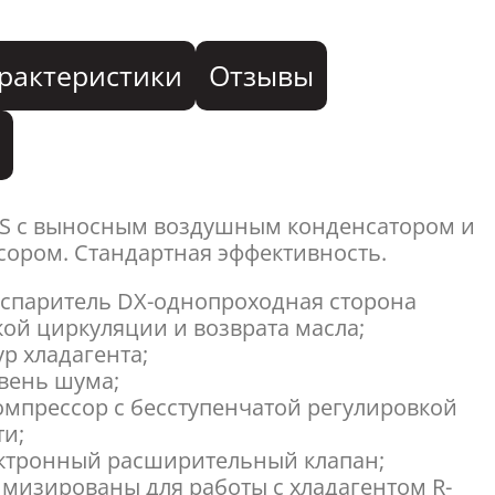
рактеристики
Отзывы
я
SS с выносным воздушным конденсатором и
ором. Стандартная эффективность.
спаритель DX-однопроходная сторона
кой циркуляции и возврата масла;
ур хладагента;
вень шума;
мпрессор с бесступенчатой регулировкой
ти;
ектронный расширительный клапан;
мизированы для работы с хладагентом R-