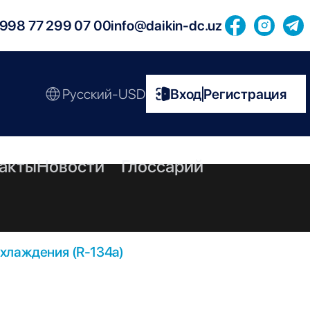
998 77 299 07 00
info@daikin-dc.uz
Русский-USD
Вход
Регистрация
|
акты
Новости
Глоссарий
хлаждения (R-134a)