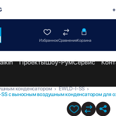
G
+
0
aikin
Проекты
Шоу-Рум
Сервис
Конт
ушным конденсатором
EWLD-I-SS
-SS с выносным воздушным конденсатором для о