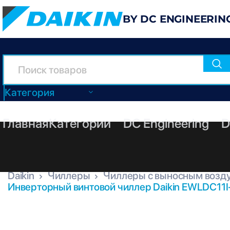
BY DC ENGINEERIN
Категория
Главная
Категории
DC Engineering
D
Daikin
Чиллеры
Чиллеры с выносным возд
Инверторный винтовой чиллер Daikin EWLDC11I
EWLDC11I-SS