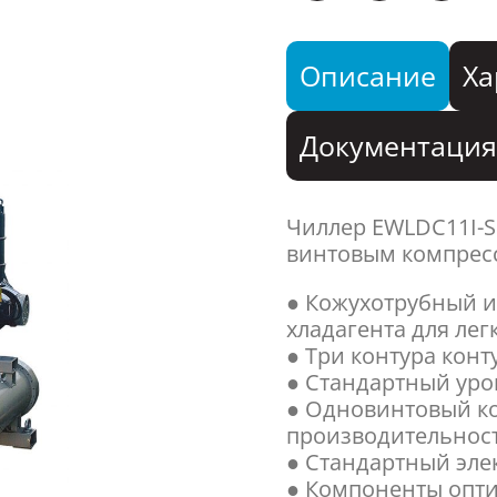
Описание
Ха
Документаци
Чиллер EWLDC11I-
винтовым компресс
● Кожухотрубный и
хладагента для лег
● Три контура конт
● Стандартный уро
● Одновинтовый ко
производительнос
● Стандартный эл
● Компоненты опти