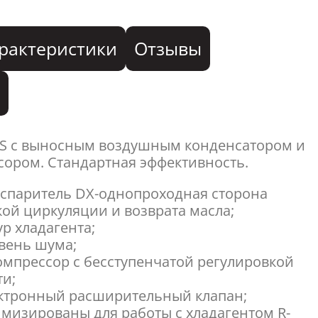
рактеристики
Отзывы
я
SS с выносным воздушным конденсатором и
ором. Стандартная эффективность.
спаритель DX-однопроходная сторона
кой циркуляции и возврата масла;
ур хладагента;
вень шума;
мпрессор с бесступенчатой регулировкой
ти;
ектронный расширительный клапан;
мизированы для работы с хладагентом R-