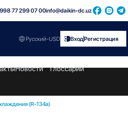
998 77 299 07 00
info@daikin-dc.uz
Русский-USD
Вход
Регистрация
|
акты
Новости
Глоссарий
хлаждения (R-134a)