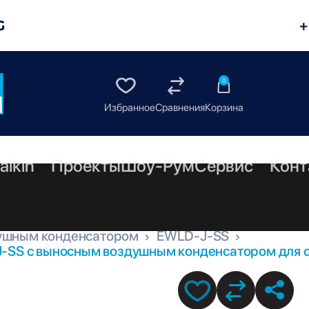
G
+
0
aikin
Проекты
Шоу-Рум
Сервис
Конт
ушным конденсатором
EWLD-J-SS
J-SS с выносным воздушным конденсатором для о