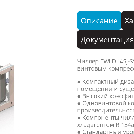
Описание
Ха
Документаци
Чиллер EWLD145J-
винтовым компресс
● Компактный диза
помещении и суще
● Высокий коэффиц
● Одновинтовой ко
производительнос
● Компоненты чилл
хладагентом R-134a
● Стандартный уро