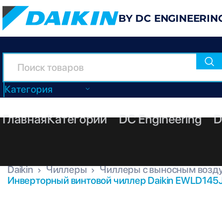
BY DC ENGINEERIN
Категория
Главная
Категории
DC Engineering
D
Daikin
Чиллеры
Чиллеры с выносным возд
Инверторный винтовой чиллер Daikin EWLD145
EWLD145J-SS