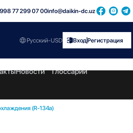
998 77 299 07 00
info@daikin-dc.uz
Русский-USD
Вход
Регистрация
|
акты
Новости
Глоссарий
хлаждения (R-134a)