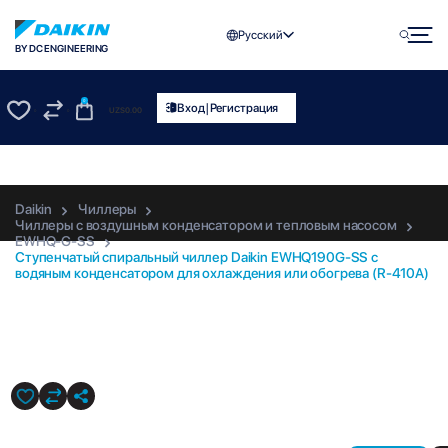
Русский
BY DC ENGINEERING
0
|
Вход
Регистрация
UZS
0.00
0
0
Daikin
Чиллеры
Чиллеры с воздушным конденсатором и тепловым насосом
EWHQ-G-SS
Ступенчатый спиральный чиллер Daikin EWHQ190G-SS с
водяным конденсатором для охлаждения или обогрева (R-410A)
EWHQ190G-SS