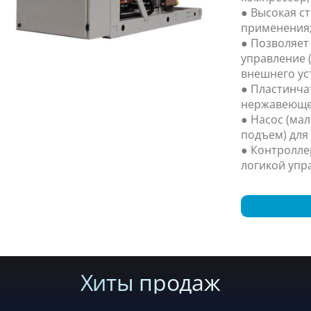
● Высокая с
применения
● Позволяет
управление (
внешнего ус
● Пластинча
нержавеющей
● Насос (мал
подъем) для
● Контролле
логикой упр
Хиты продаж