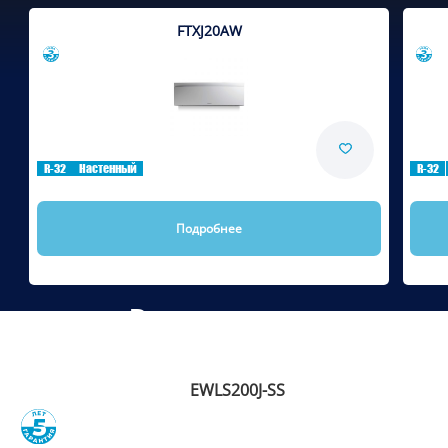
FTXJ20AW
Сравнить
R-32
Настенный
R-32
Подробнее
Рекомендуем
EWLS200J-SS
Сравнить