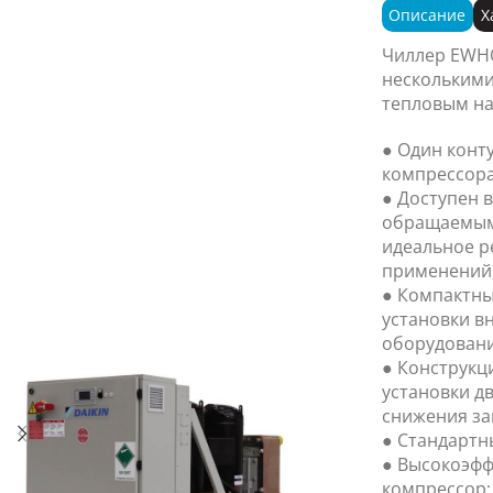
Описание
Х
Чиллер EWHQ
нескольким
тепловым на
● Один конту
компрессора
● Доступен 
обращаемым 
идеальное р
применений
● Компактны
установки в
оборудовани
● Конструкц
установки д
снижения з
● Стандартн
● Высокоэфф
компрессор;