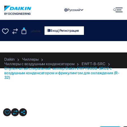
Русский
BY DC ENGINEERING
0
|
Вход
Регистрация
UZS
0.00
0
0
Daikin
Чиллеры
Чиллеры с воздушным конденсатором
EWFT-B-SRC
Ступенчатый спиральный чиллер Daikin EWFT960B-SRC2 с
воздушным конденсатором и фрикулингом для охлаждения (R-
32)
EWFT960B-SRC2