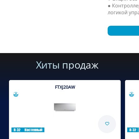
● Контролле
логикой упр
Хиты продаж
FTXJ20AW
Сравнить
R-32
Настенный
R-32