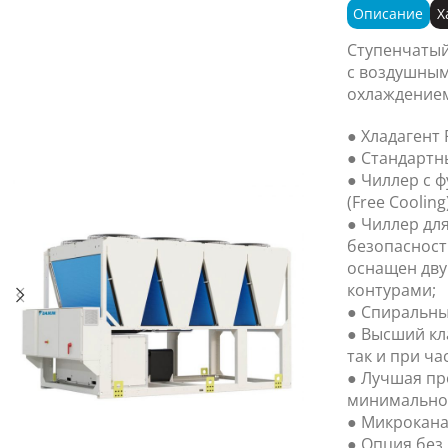
Описание
Х
Ступенчатый
с воздушным
охлаждением
● Хладагент 
● Стандартн
● Чиллер с 
(Free Cooling)
● Чиллер дл
безопасност
оснащен дв
контурами;
● Спиральны
● Высший кл
так и при ча
● Лучшая пр
минимально
● Микрокана
● Опция без 