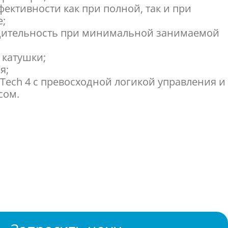
ективности как при полной, так и при
е;
дительность при минимальной занимаемой
 катушки;
я;
oTech 4 с превосходной логикой управления и
сом.