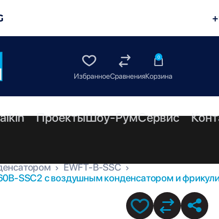
G
+
0
aikin
Проекты
Шоу-Рум
Сервис
Конт
денсатором
EWFT-B-SSC
60B-SSC2 с воздушным конденсатором и фрикули