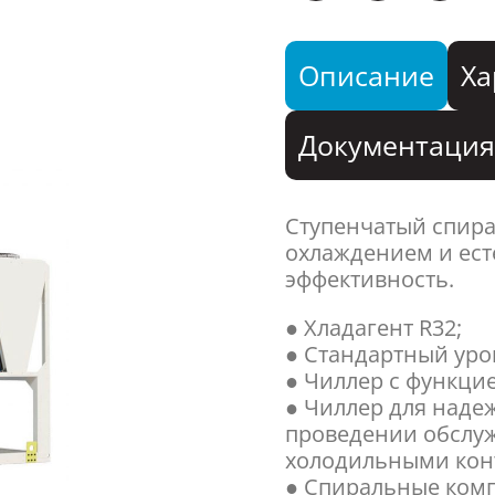
Описание
Ха
Документаци
Ступенчатый спир
охлаждением и ес
эффективность.
● Хладагент R32;
● Стандартный уро
● Чиллер с функцие
● Чиллер для наде
проведении обслу
холодильными кон
● Спиральные ком