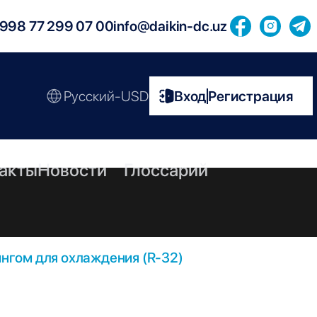
998 77 299 07 00
info@daikin-dc.uz
Русский-USD
Вход
Регистрация
|
акты
Новости
Глоссарий
нгом для охлаждения (R-32)