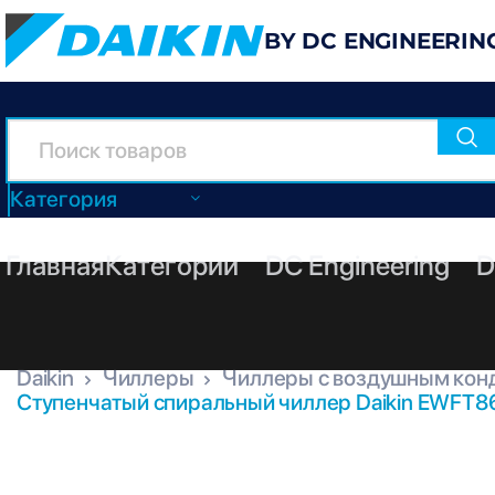
BY DC ENGINEERIN
Категория
Главная
Категории
DC Engineering
D
Daikin
Чиллеры
Чиллеры с воздушным кон
Ступенчатый спиральный чиллер Daikin EWFT8
EWFT860B-SSC2