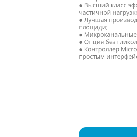
● Высший класс эфф
частичной нагрузк
● Лучшая произво
площади;
● Микроканальные
● Опция без гликол
● Контроллер Micr
простым интерфей