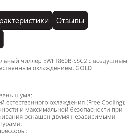
рактеристики
Отзывы
я
альный чиллер EWFT860B-SSC2 с воздушным
тественным охлаждением. GOLD
вень шума;
й естественного охлаждения (Free Cooling);
жности и максимальной безопасности при
живания оснащен двумя независимыми
турами;
прессоры;