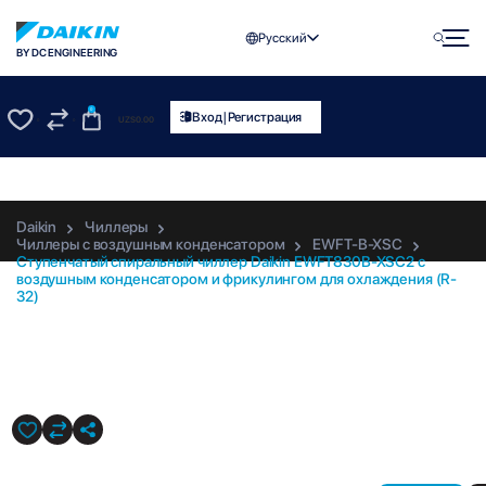
Русский
BY DC ENGINEERING
0
|
Вход
Регистрация
UZS
0.00
0
0
Daikin
Чиллеры
Чиллеры с воздушным конденсатором
EWFT-B-XSC
Ступенчатый спиральный чиллер Daikin EWFT830B-XSC2 с
воздушным конденсатором и фрикулингом для охлаждения (R-
32)
EWFT830B-XSC2