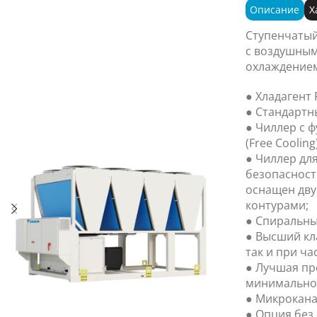
Описание
Х
Ступенчатый
с воздушным
охлаждением
● Хладагент 
● Стандартн
● Чиллер с 
(Free Cooling)
● Чиллер дл
безопасност
оснащен дв
контурами;
● Спиральны
● Высший кл
так и при ча
● Лучшая пр
минимально
● Микрокана
● Опция без 