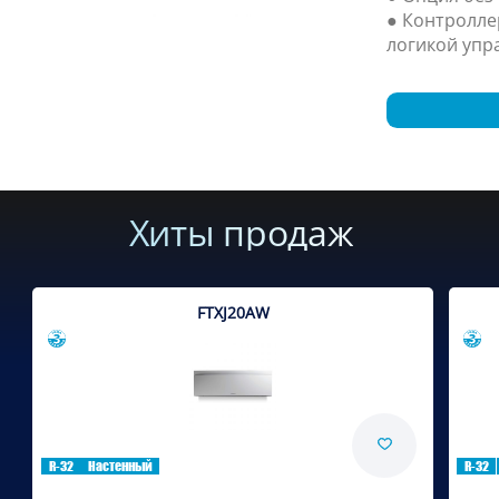
● Контролле
логикой упр
Хиты продаж
FTXJ20AW
Сравнить
R-32
Настенный
R-32