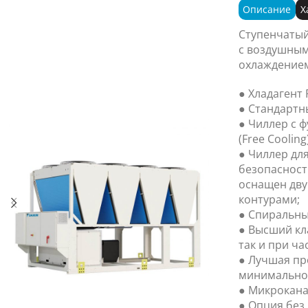
Описание
Х
Ступенчатый
с воздушным
охлаждением
● Хладагент 
● Стандартн
● Чиллер с 
(Free Cooling)
● Чиллер дл
безопасност
оснащен дв
контурами;
● Спиральны
● Высший кл
так и при ча
● Лучшая пр
минимально
● Микрокана
● Опция без 