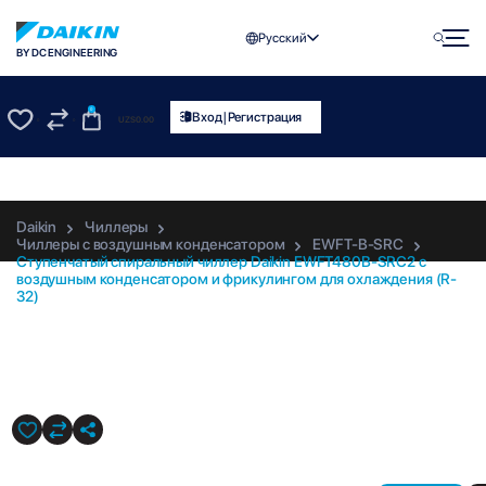
Русский
BY DC ENGINEERING
0
|
Вход
Регистрация
UZS
0.00
0
0
Daikin
Чиллеры
Чиллеры с воздушным конденсатором
EWFT-B-SRC
Ступенчатый спиральный чиллер Daikin EWFT480B-SRC2 с
воздушным конденсатором и фрикулингом для охлаждения (R-
32)
EWFT480B-SRC2