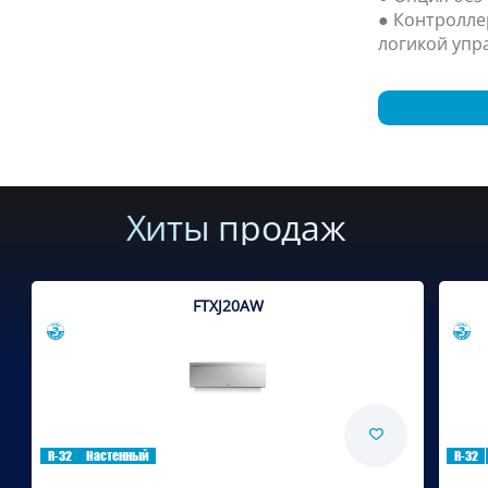
● Контролле
логикой упр
Хиты продаж
FTXJ20AW
Сравнить
R-32
Настенный
R-32