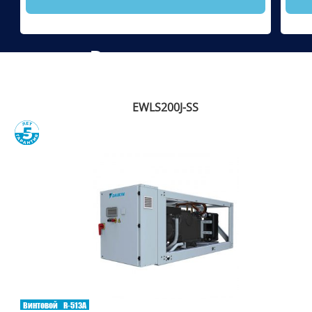
Рекомендуем
EWLS200J-SS
Сравнить
Винтовой
R-513A