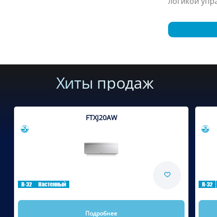
логикой упр
Хиты продаж
FTXJ20AW
Сравнить
R-32
Настенный
R-32
Подробнее