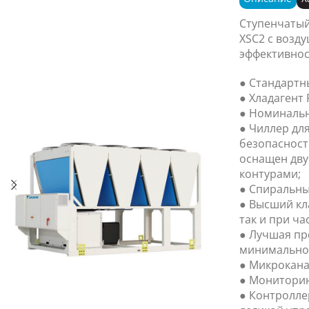
Ступенчатый
XSC2 с возд
эффективнос
● Стандартн
● Хладагент 
● Номинальн
● Чиллер дл
безопасност
оснащен дв
контурами;
● Спиральны
● Высший кл
так и при ча
● Лучшая пр
минимально
● Микрокана
● Мониторин
● Контролле