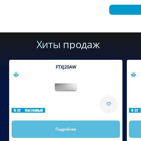
Хиты продаж
FTXJ20AW
Сравнить
R-32
Настенный
R-32
Подробнее