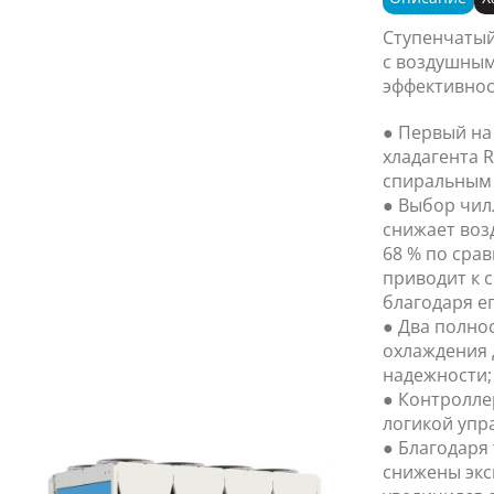
Ступенчатый
с воздушным
эффективнос
● Первый на
хладагента 
спиральным
● Выбор чилл
снижает воз
68 % по сра
приводит к 
благодаря е
● Два полно
охлаждения 
надежности;
● Контролле
логикой упр
● Благодаря
снижены экс