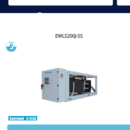
Рекомендуем
EWLS200J-SS
Сравнить
Винтовой
R-513A