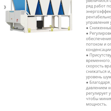
увеличился 
ряд работ п
энергоэффек
рентабельно
управления 
● Сниженный
● Регулиров
обеспечения
потоком и 
конденсации
● Присутств
временного 
скорость вр
снижаться и
уровень шум
● Благодаря
давлением к
регулирует 
чтобы мини
мощность.