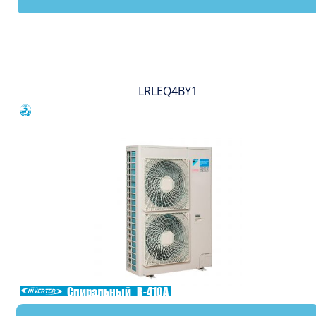
Вы смотрели
LRLEQ4BY1
Сравнить
Спиральный
R-410A