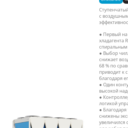
Ступенчатый
с воздушным
эффективнос
● Первый на
хладагента 
спиральным
● Выбор чилл
снижает воз
68 % по сра
приводит к 
благодаря е
● Один конт
высокой над
● Контролле
логикой упр
● Благодаря
снижены экс
увеличился 