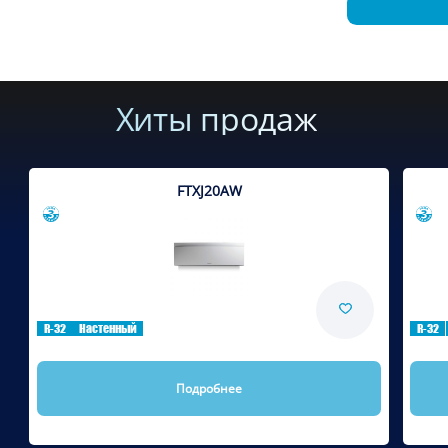
Хиты продаж
FTXJ20AW
Сравнить
R-32
Настенный
R-32
Подробнее