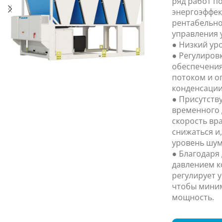
ряд работ п
энергоэффек
рентабельно
управления 
● Низкий ур
● Регулиров
обеспечения
потоком и 
конденсации
● Присутств
временного 
скорость вр
снижаться и
уровень шум
● Благодаря
давлением к
регулирует 
чтобы мини
мощность.