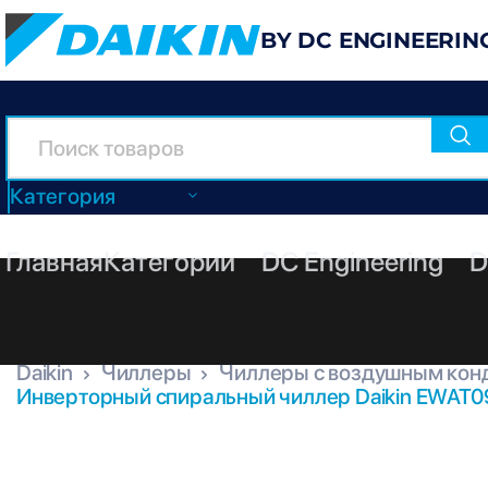
BY DC ENGINEERIN
Категория
Главная
Категории
DC Engineering
D
Daikin
Чиллеры
Чиллеры с воздушным кон
Инверторный спиральный чиллер Daikin EWAT0
EWAT090CZP-A2