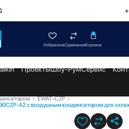
G
+
0
aikin
Проекты
Шоу-Рум
Сервис
Конт
денсатором
EWAT-CZP
90CZP-A2 с воздушным конденсатором для охлаж