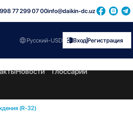
998 77 299 07 00
info@daikin-dc.uz
Русский-USD
Вход
Регистрация
|
акты
Новости
Глоссарий
дения (R-32)