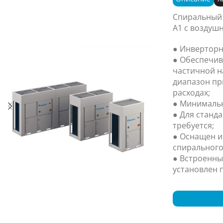
Спиральный
A1 с воздуш
● Инверторн
● Обеспечив
частичной н
диапазон пр
расходах;
● Минимальн
● Для станд
требуется;
● Оснащен 
спирального
● Встроенны
установлен п