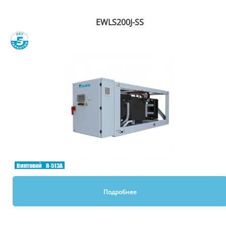
EWLS200J-SS
Сравнить
Винтовой
R-513A
Подробнее
Вы смотрели