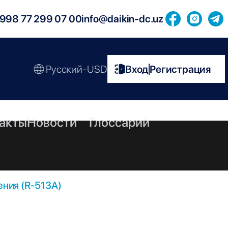
998 77 299 07 00
info@daikin-dc.uz
Русский-USD
Вход
Регистрация
|
акты
Новости
Глоссарий
ния (R-513A)