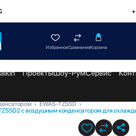
G
+
0
aikin
Проекты
Шоу-Рум
Сервис
Конт
денсатором
EWAS-TZSSD
TZSSD2 с воздушным конденсатором для охлажде