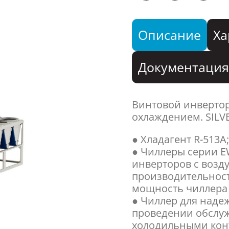
Описание
Ха
Документаци
Винтовой инверто
охлаждением. SILV
● Хладагент R-513A
● Чиллеры серии 
инверторов с воз
производительности
мощность чиллера 
● Чиллер для наде
проведении обслу
холодильными кон