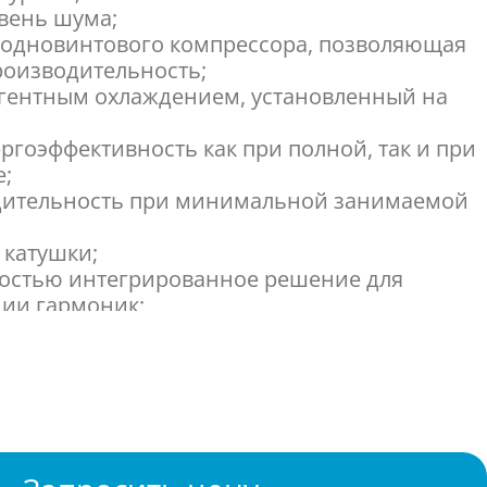
вень шума;
 одновинтового компрессора, позволяющая
роизводительность;
агентным охлаждением, установленный на
ргоэффективность как при полной, так и при
е;
дительность при минимальной занимаемой
 катушки;
ностью интегрированное решение для
ии гармоник;
изводительности;
Tech 4: сложная адаптивная логика
спечения поддерживает стабильные условия