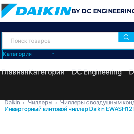
BY DC ENGINEERIN
Категория
Главная
Категории
DC Engineering
D
Daikin
Чиллеры
Чиллеры с воздушным кон
Инверторный винтовой чиллер Daikin EWASH12
EWASH12TZSSD2