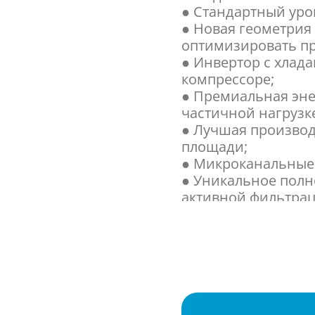
● Стандартный уро
● Новая геометрия
оптимизировать п
● Инвертор с хлад
компрессоре;
● Премиальная эне
частичной нагрузк
● Лучшая произво
площади;
● Микроканальные
● Уникальное пол
активной фильтрац
● Мониторинг про
● Контроллер Micro
программного обе
работы.