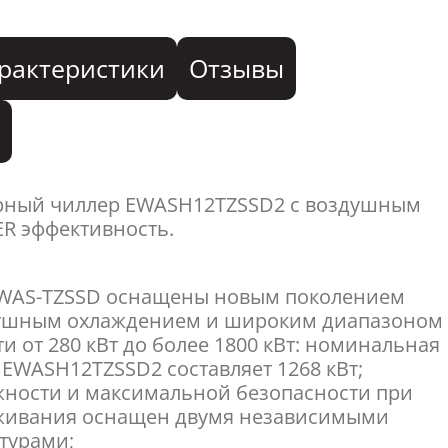
рактеристики
Отзывы
я
рный чиллер EWASH12TZSSD2 с воздушным
ER эффективность.
;
EWAS-TZSSD оснащены новым поколением
душным охлаждением и широким диапазоном
 от 280 кВт до более 1800 кВт: номинальная
EWASH12TZSSD2 составляет 1268 кВт;
жности и максимальной безопасности при
живания оснащен двумя независимыми
турами;