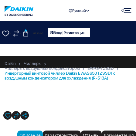
Русский
BY DC ENGINEERING
0
|
Вход
Регистрация
UZS
0.00
0
0
Daikin
Чиллеры
Чиллеры с воздушным конденсатором
EWAS-TZSSD
Инверторный винтовой чиллер Daikin EWAS650TZSSD1 с
воздушным конденсатором для охлаждения (R-513A)
EWAS650TZSSD1
Описание
Характеристики
Отзывы
Документация