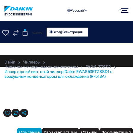
Русский
BY DC ENGINEERING
0
|
Вход
Регистрация
UZS
0.00
0
0
Daikin
Чиллеры
Чиллеры с воздушным конденсатором
EWAS-TZSSD
Инверторный винтовой чиллер Daikin EWAS535TZSSD1 с
воздушным конденсатором для охлаждения (R-513A)
EWAS535TZSSD1
Описание
Характеристики
Отзывы
Документация