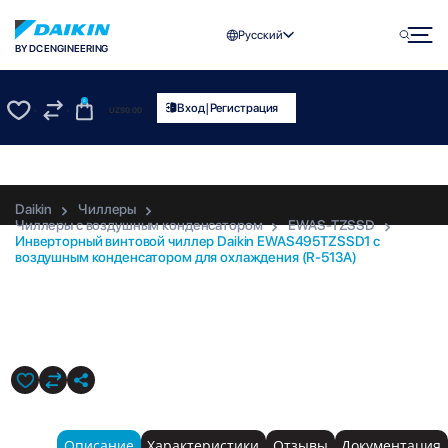
Русский
BY DC ENGINEERING
0
|
Вход
Регистрация
UZS
0.00
0
0
Daikin
Чиллеры
Чиллеры с воздушным конденсатором
EWAS-TZSSD
Инверторный винтовой чиллер Daikin EWAS495TZSSD1 с
воздушным конденсатором для охлаждения (R-513A)
EWAS495TZSSD1
Описание
Характеристики
Отзывы
Документация