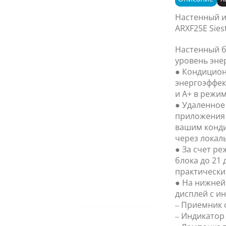
Настенный и
ARXF25E Sie
Настенный б
уровень эне
● Кондицион
энергоэффек
и A+ в режи
● Удаленное
приложения 
вашим конди
через локаль
● За счет р
блока до 21 
практически
● На нижней
дисплей с и
– Приемник 
– Индикатор