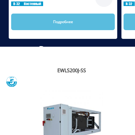
R-32
Настенный
R-32
Подробнее
Рекомендуем
EWLS200J-SS
Сравнить