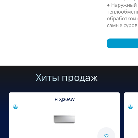
● Наружный 
теплообмен
обработкой (
самые суров
Хиты продаж
FTXJ20AW
Сравнить