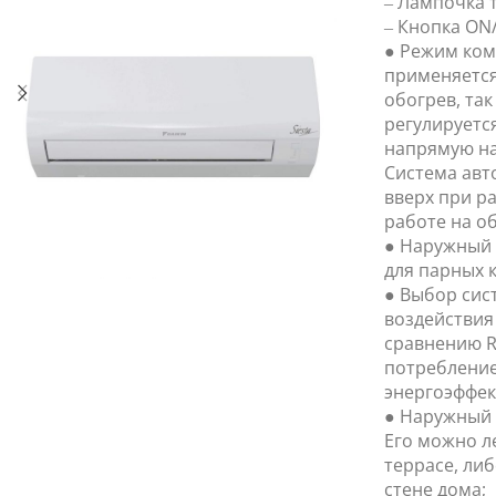
– Лампочка 
– Кнопка ON/
● Режим ком
применяется
обогрев, так
регулируетс
напрямую на
Система авт
вверх при р
работе на об
● Наружный 
для парных 
● Выбор сис
воздействия
сравнению R
потребление
энергоэффек
● Наружный 
Его можно л
террасе, ли
стене дома;