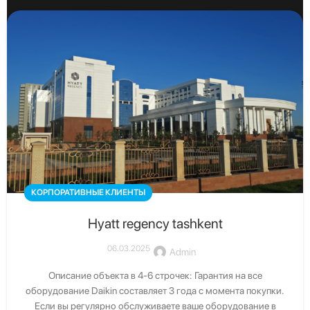
Свяжитесь с нами
Получите бесплатную консультацию от официального
дистрибьютора Daikin в Узбекистане
Скачать каталог
КОРПОРАТИВНЫЕ КЛИЕНТЫ
Скачать последние каталоги Daikin
Hyatt regency tashkent
06.03.2025
Admin
Описание объекта в 4-6 строчек: Гарантия на все
оборудование Daikin составляет 3 года с момента покупки.
Если вы регулярно обслуживаете ваше оборудование в