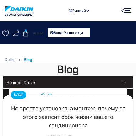
Русский
BY DC ENGINEERING
0
|
Вход
Регистрация
UZS
0.00
0
0
Daikin
Blog
Blog
Свяжитесь с нами
БЛОГ
Получите бесплатную консультацию от официального
Не просто установка, а монтаж: почему от
дистрибьютора Daikin в Узбекистане
этого зависит срок жизни вашего
кондиционера
Скачать каталог