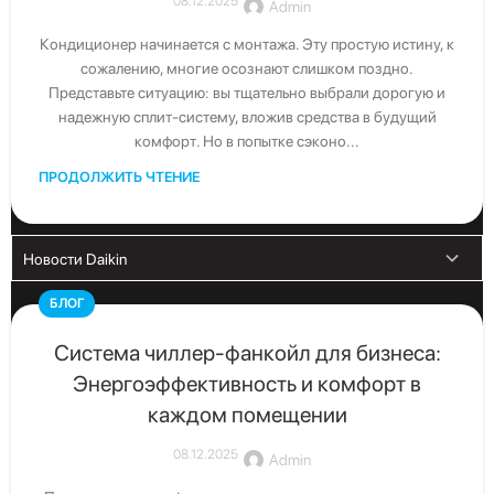
08.12.2025
Admin
Скачать последние каталоги Daikin
Кондиционер начинается с монтажа. Эту простую истину, к
сожалению, многие осознают слишком поздно.
Представьте ситуацию: вы тщательно выбрали дорогую и
надежную сплит-систему, вложив средства в будущий
комфорт. Но в попытке сэконо...
ПРОДОЛЖИТЬ ЧТЕНИЕ
БЛОГ
Система чиллер-фанкойл для бизнеса:
Свяжитесь с нами
Энергоэффективность и комфорт в
каждом помещении
Получите бесплатную консультацию от официального
дистрибьютора Daikin в Узбекистане
08.12.2025
Admin