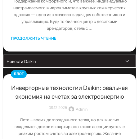
Поддержание комфортного и, что важнее, индивидуально
Скачать каталог
настраиваемого микроклимата в крупных коммерческих
Скачать последние каталоги Daikin
зданиях — одна из ключевых задач для собственников и
управляющих. Будь то бизнес-центр с десятками
арендаторов, отель с ...
ПРОДОЛЖИТЬ ЧТЕНИЕ
БЛОГ
Инверторные технологии Daikin: реальная
экономия на счетах за электроэнергию
08.12.2025
Admin
Свяжитесь с нами
Лето – время долгожданного тепла, но для многих
Получите бесплатную консультацию от официального
владельцев домов и квартир оно также ассоциируется с
дистрибьютора Daikin в Узбекистане
резким ростом счетов за электроэнергию. Желание