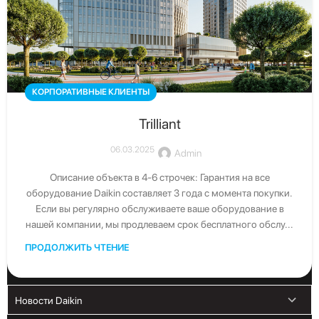
Свяжитесь с нами
КОРПОРАТИВНЫЕ КЛИЕНТЫ
Получите бесплатную консультацию от официального
дистрибьютора Daikin в Узбекистане
Trilliant
06.03.2025
Admin
Скачать каталог
Описание объекта в 4-6 строчек: Гарантия на все
Скачать последние каталоги Daikin
оборудование Daikin составляет 3 года с момента покупки.
Если вы регулярно обслуживаете ваше оборудование в
нашей компании, мы продлеваем срок бесплатного обслу...
ПРОДОЛЖИТЬ ЧТЕНИЕ