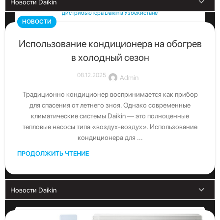
Получите бесплатную консультацию от официального
дистрибьютора Daikin в Узбекистане
НОВОСТИ
Использование кондиционера на обогрев
Скачать каталог
в холодный сезон
Скачать последние каталоги Daikin
08.12.2025
Admin
Традиционно кондиционер воспринимается как прибор
для спасения от летнего зноя. Однако современные
климатические системы Daikin — это полноценные
тепловые насосы типа «воздух-воздух». Использование
кондиционера для ...
ПРОДОЛЖИТЬ ЧТЕНИЕ