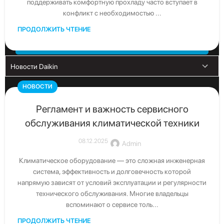
поддерживать комфортную прохладу часто вступает в
конфликт с необходимостью ...
Скачать каталог
ПРОДОЛЖИТЬ ЧТЕНИЕ
Скачать последние каталоги Daikin
НОВОСТИ
Регламент и важность сервисного
обслуживания климатической техники
08.12.2025
Admin
Климатическое оборудование — это сложная инженерная
система, эффективность и долговечность которой
напрямую зависят от условий эксплуатации и регулярности
технического обслуживания. Многие владельцы
Свяжитесь с нами
вспоминают о сервисе толь...
Получите бесплатную консультацию от официального
ПРОДОЛЖИТЬ ЧТЕНИЕ
дистрибьютора Daikin в Узбекистане