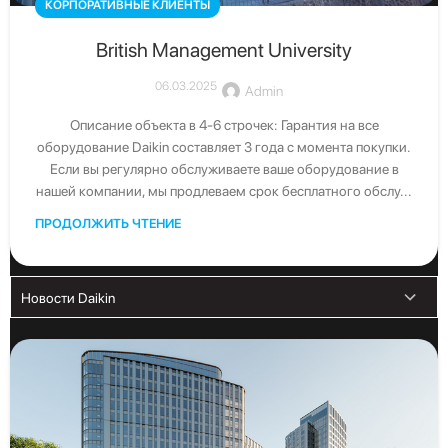
КОРПОРАТИВНЫЕ КЛИЕНТЫ
British Management University
Свяжитесь с нами
06.03.2025
Admin
Получите бесплатную консультацию от официального
дистрибьютора Daikin в Узбекистане
Описание объекта в 4-6 строчек: Гарантия на все
оборудование Daikin составляет 3 года с момента покупки.
Если вы регулярно обслуживаете ваше оборудование в
нашей компании, мы продлеваем срок бесплатного обслу...
Скачать каталог
ПРОДОЛЖИТЬ ЧТЕНИЕ
Скачать последние каталоги Daikin