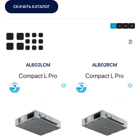
СКАЧАТЬ КАТАЛОГ
Showing 1–12 of 1994 results
Показать
Показать фильтры
12
18
24
30
ALB02LCM
ALB02RCM
Compact L Pro
Compact L Pro
Сравнить
Сравнить