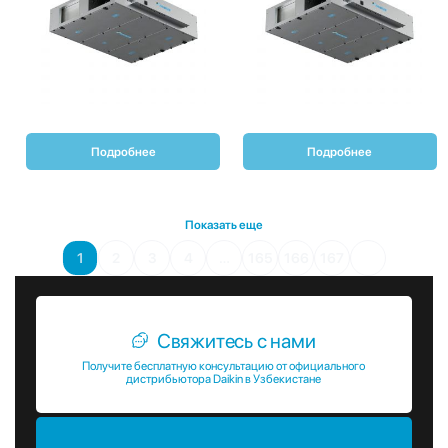
Подробнее
Подробнее
Показать еще
1
2
3
4
…
165
166
167
Свяжитесь с нами
Получите бесплатную консультацию от официального
дистрибьютора Daikin в Узбекистане