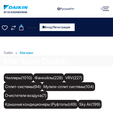
Русский
BY DC ENGINEERING
0
|
Вход
Регистрация
UZS
0.00
0
0
Daikin
Магазин
Магазин Daikin
Чиллеры(1010)
Фанкойлы(228)
VRV(227)
Сплит-системы(94)
Мульти-сплит системы(104)
Очистители воздуха(7)
Крышные кондиционеры (Руфтопы)(49)
Sky Air(199)