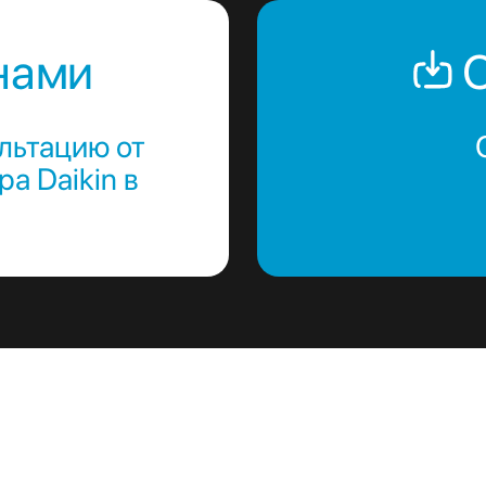
нами
С
льтацию от
а Daikin в