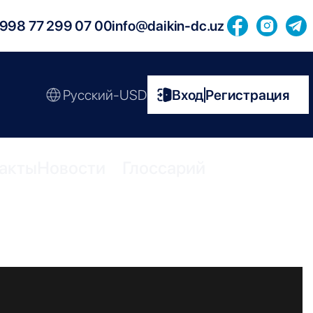
998 77 299 07 00
info@daikin-dc.uz
Русский-USD
Вход
Регистрация
|
акты
Новости
Глоссарий