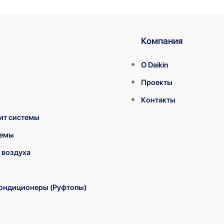
Компания
О Daikin
Проекты
Контакты
ит системы
темы
 воздуха
ондиционеры (Руфтопы)