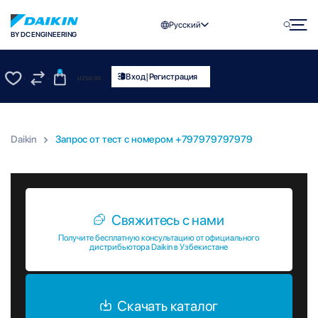
Русский
BY DC ENGINEERING
0
|
Вход
Регистрация
UZS
0.00
0
0
Daikin
Запрос от тест c номером +797979797979
Запрос от тест c номером +797979797979
Свяжитесь с нами
Получите бесплатную консультацию от официального
дистрибьютора Daikin в Узбекистане
Скачать каталог