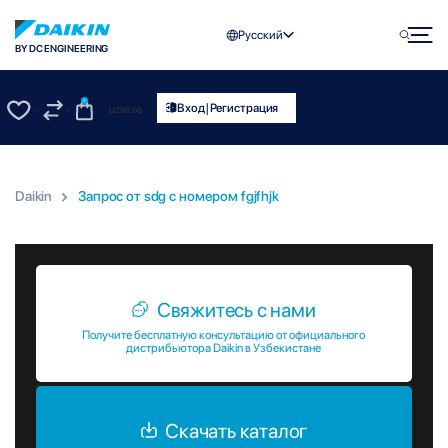
Русский
BY DC ENGINEERING
0
|
Вход
Регистрация
UZS
0.00
0
0
Daikin
Запрос от sdg c номером fgjfhjk
Запрос от sdg c номером fgjfhjk
Свяжитесь с нами
Получите бесплатную консультацию от официального
дистрибьютора Daikin в Узбекистане
Скачать каталог