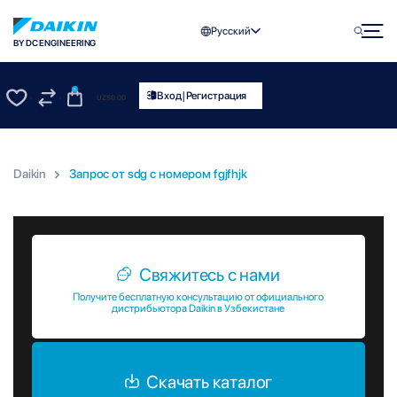
Русский
BY DC ENGINEERING
0
|
Вход
Регистрация
UZS
0.00
0
0
Daikin
Запрос от sdg c номером fgjfhjk
Запрос от sdg c номером fgjfhjk
Свяжитесь с нами
Получите бесплатную консультацию от официального
дистрибьютора Daikin в Узбекистане
Скачать каталог