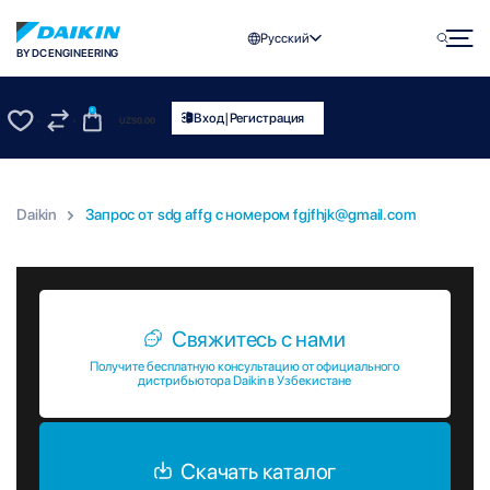
Русский
BY DC ENGINEERING
0
|
Вход
Регистрация
UZS
0.00
0
0
Daikin
Запрос от sdg affg c номером fgjfhjk@gmail.com
Запрос от sdg affg c номером fgjfhjk@gmail.com
Свяжитесь с нами
Получите бесплатную консультацию от официального
дистрибьютора Daikin в Узбекистане
Скачать каталог