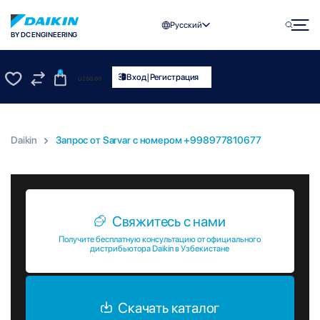
Русский
BY DC ENGINEERING
0
|
Вход
Регистрация
UZS
0.00
0
0
Daikin
Запрос от Sarvar c номером +998977810677
Запрос от Sarvar c номером +998977810677
Свяжитесь с нами
Получите бесплатную консультацию от официального
дистрибьютора Daikin в Узбекистане
Скачать каталог