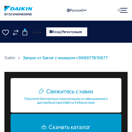
Русский
BY DC ENGINEERING
0
|
Вход
Регистрация
UZS
0.00
0
0
Daikin
Запрос от Sarvar c номером +998977810677
Запрос от Sarvar c номером +998977810677
Свяжитесь с нами
Получите бесплатную консультацию от официального
дистрибьютора Daikin в Узбекистане
Скачать каталог