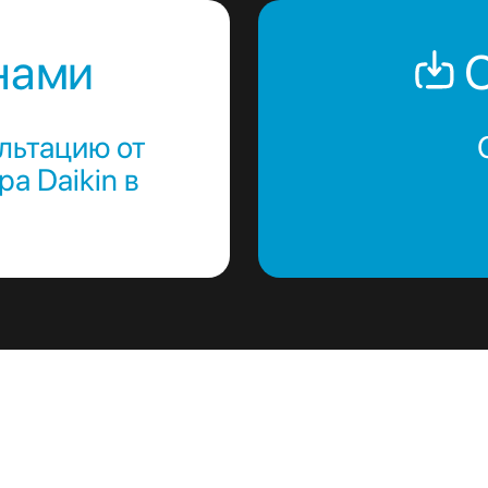
нами
С
льтацию от
а Daikin в