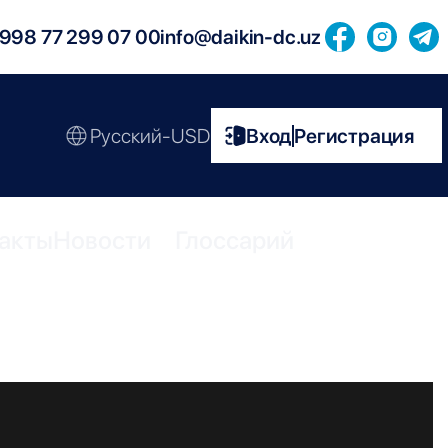
998 77 299 07 00
info@daikin-dc.uz
Русский-USD
Вход
Регистрация
|
акты
Новости
Глоссарий