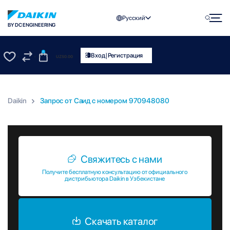
Русский
BY DC ENGINEERING
0
|
Вход
Регистрация
UZS
0.00
0
0
Daikin
Запрос от Саид c номером 970948080
Запрос от Саид c номером 970948080
Свяжитесь с нами
Получите бесплатную консультацию от официального
дистрибьютора Daikin в Узбекистане
Скачать каталог