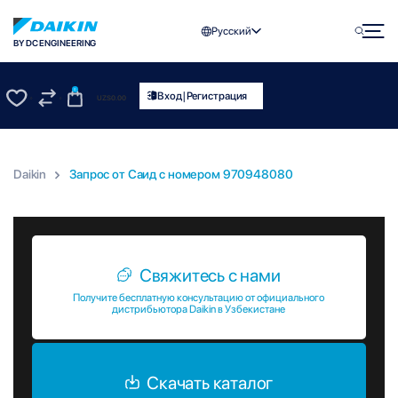
Русский
BY DC ENGINEERING
0
|
Вход
Регистрация
UZS
0.00
0
0
Daikin
Запрос от Саид c номером 970948080
Запрос от Саид c номером 970948080
Свяжитесь с нами
Получите бесплатную консультацию от официального
дистрибьютора Daikin в Узбекистане
Скачать каталог