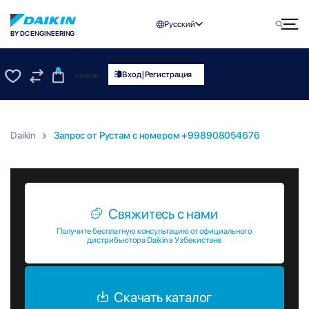
Русский
BY DC ENGINEERING
0
|
Вход
Регистрация
UZS
0.00
0
0
Daikin
Запрос от Рустам c номером +998908054676
Запрос от Рустам c номером +998908054676
Свяжитесь с нами
Получите бесплатную консультацию от официального
дистрибьютора Daikin в Узбекистане
Скачать каталог