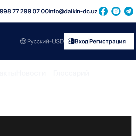
998 77 299 07 00
info@daikin-dc.uz
Русский-USD
Вход
Регистрация
|
акты
Новости
Глоссарий