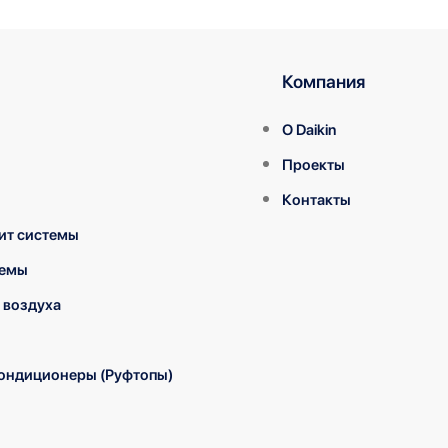
Компания
О Daikin
Проекты
Контакты
ит системы
темы
 воздуха
ондиционеры (Руфтопы)