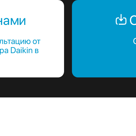
нами
С
льтацию от
а Daikin в