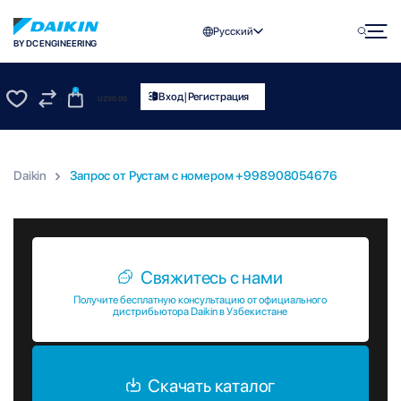
Русский
BY DC ENGINEERING
0
|
Вход
Регистрация
UZS
0.00
0
0
Daikin
Запрос от Рустам c номером +998908054676
Запрос от Рустам c номером +998908054676
Свяжитесь с нами
Получите бесплатную консультацию от официального
дистрибьютора Daikin в Узбекистане
Скачать каталог