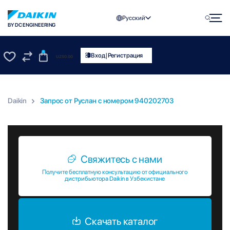
Русский
BY DC ENGINEERING
0
|
Вход
Регистрация
UZS
0.00
0
0
Daikin
Запрос от Руслан c номером 940202703
Запрос от Руслан c номером 940202703
Свяжитесь с нами
Получите бесплатную консультацию от официального
дистрибьютора Daikin в Узбекистане
Скачать каталог