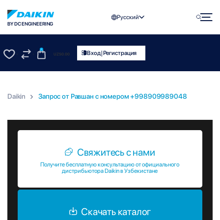
Русский
BY DC ENGINEERING
0
|
Вход
Регистрация
UZS
0.00
0
0
Daikin
Запрос от Равшан c номером +998909989048
Запрос от Равшан c номером +998909989048
Свяжитесь с нами
Получите бесплатную консультацию от официального
дистрибьютора Daikin в Узбекистане
Скачать каталог