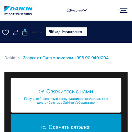
Русский
BY DC ENGINEERING
0
|
Вход
Регистрация
UZS
0.00
0
0
Daikin
Запрос от Окил c номером +998 90 9491004
Запрос от Окил c номером +998 90 9491004
Свяжитесь с нами
Получите бесплатную консультацию от официального
дистрибьютора Daikin в Узбекистане
Скачать каталог